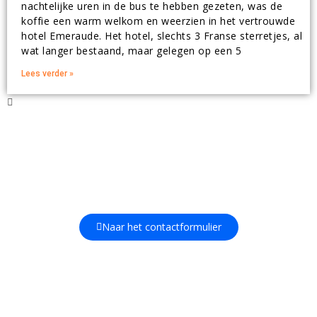
nachtelijke uren in de bus te hebben gezeten, was de
koffie een warm welkom en weerzien in het vertrouwde
hotel Emeraude. Het hotel, slechts 3 Franse sterretjes, al
wat langer bestaand, maar gelegen op een 5
Lees verder »
Bent u op zoek naar meer informatie over
Ski Kring Alkmaar of onze reizen? Neem dan
contact met ons op.
Naar het contactformulier