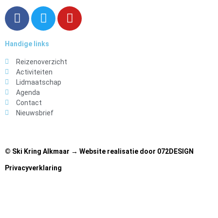
F
T
Y
a
w
o
c
i
u
Handige links
e
t
t
b
t
u
Reizenoverzicht
o
e
b
Activiteiten
o
r
e
Lidmaatschap
Agenda
k
Contact
Nieuwsbrief
© Ski Kring Alkmaar → Website realisatie door
072DESIGN
Privacyverklaring