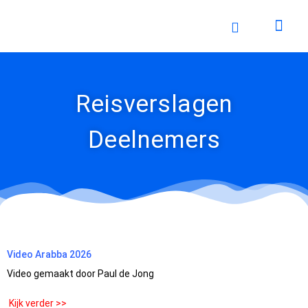
Ga
naar
de
inhoud
Reisverslagen
Deelnemers
Video Arabba 2026
Video gemaakt door Paul de Jong
Kijk verder >>