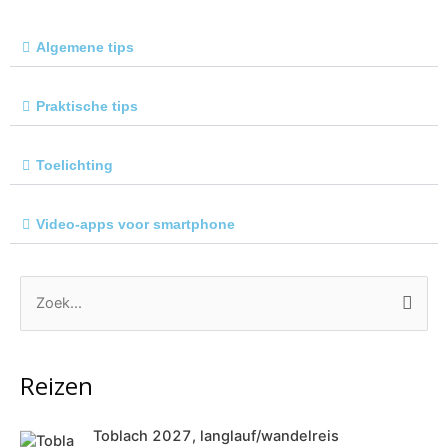
Algemene tips
Praktische tips
Toelichting
Video-apps voor smartphone
Z
o
e
Reizen
k
n
Toblach 2027, langlauf/wandelreis