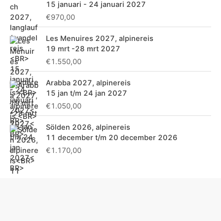
a
15 januari - 24 januari 2027
a
€
970,00
r
Les Menuires 2027, alpinereis
:
19 mrt -28 mrt 2027
€
1.550,00
Arabba 2027, alpinereis
15 jan t/m 24 jan 2027
€
1.050,00
Sölden 2026, alpinereis
11 december t/m 20 december 2026
€
1.170,00
F
T
Y