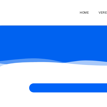
Ga
naar
de
HOME
VERE
inhoud