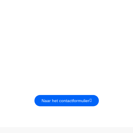
wij u ergens mee
matie over Ski Kring Alkmaar of onze reize
Naar het contactformulier