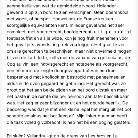
aanmerkelijk van wat de gemiddelde Noord-Hollander
gewend is op zijn bord te zien verschijnen. Geen boerenkool
met worst, of hutspot. Hoewel ook de Franse keuken
soortgelijke equivalenten kent. In ieder geval was het zeer
compleet, met voorgerecht, hoofdgerecht, u-i-t-g-e-b-r-e-i-d
toetjesbuffet en als je wilde, kon je nog fruit meenemen voor
het geval je ’s avonds nog trek zou krijgen. Het gaat te ver
om alle gerechten te beschrijven, maar niet onvermeld mogen
blijven de Tartiflette, zelfs met de variatie van geitenkaas, de
Coq au vin, een inktvisgerecht en notabene als voorgerecht,
een enorm in de lengte doorgezaagd bot van een koe
besprenkeld met knoflook en bestrooid met paneelmeel en
aldus in de oven gegaard en gebruind. Het gerecht was zo
groot dat het aan beide zijden van het bord uitstak en maar
net paste in de ruimte die per persoon aan tafel beschikbaar
was. Het zag er zeer bijzonder uit en het geurde heerlijk. De
bedoeling was dat je met een kleine lepel het merg uit het bot
schepte en aldus het bot ‘leeg at’. Mijn linker buurman heeft
die taak volledig volbracht, ik heb het bij een poging gelaten.
En skiën? Vallandry ligt op de grens van Les Arcs en La