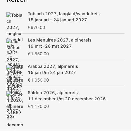
k
Toblach 2027, langlauf/wandelreis
n
15 januari - 24 januari 2027
a
€
970,00
a
Les Menuires 2027, alpinereis
r
19 mrt -28 mrt 2027
:
€
1.550,00
Arabba 2027, alpinereis
15 jan t/m 24 jan 2027
€
1.050,00
Sölden 2026, alpinereis
11 december t/m 20 december 2026
€
1.170,00