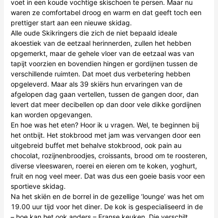
voet in een koude vochtige skischoen te persen. Maar nu
waren ze comfortabel droog en warm en dat geeft toch een
prettiger start aan een nieuwe skidag.
Alle oude Skikringers die zich de niet bepaald ideale
akoestiek van de eetzaal herinnerden, zullen het hebben
opgemerkt, maar de gehele vloer van de eetzaal was van
tapijt voorzien en bovendien hingen er gordijnen tussen de
verschillende ruimten. Dat moet dus verbetering hebben
opgeleverd. Maar als 39 skiërs hun ervaringen van de
afgelopen dag gaan vertellen, tussen de gangen door, dan
levert dat meer decibellen op dan door vele dikke gordijnen
kan worden opgevangen.
En hoe was het eten? Hoor ik u vragen. Wel, te beginnen bij
het ontbijt. Het stokbrood met jam was vervangen door een
uitgebreid buffet met behalve stokbrood, ook pain au
chocolat, rozijnenbroodjes, croissants, brood om te roosteren,
diverse vleeswaren, roerei en eieren om te koken, yoghurt,
fruit en nog veel meer. Dat was dus een goeie basis voor een
sportieve skidag.
Na het skiën en de borrel in de gezellige ‘lounge’ was het om
19.00 uur tijd voor het diner. De kok is gespecialiseerd in de
– hoe kan het ook anders – Franse keuken. Die verschilt