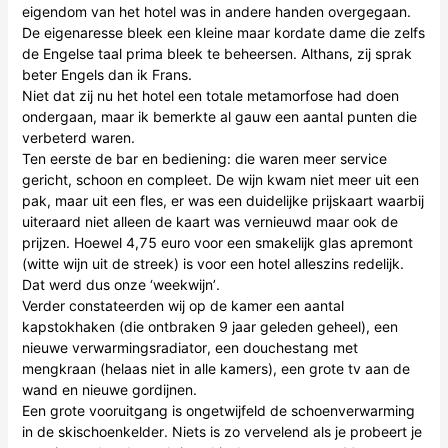
eigendom van het hotel was in andere handen overgegaan.
De eigenaresse bleek een kleine maar kordate dame die zelfs
de Engelse taal prima bleek te beheersen. Althans, zij sprak
beter Engels dan ik Frans.
Niet dat zij nu het hotel een totale metamorfose had doen
ondergaan, maar ik bemerkte al gauw een aantal punten die
verbeterd waren.
Ten eerste de bar en bediening: die waren meer service
gericht, schoon en compleet. De wijn kwam niet meer uit een
pak, maar uit een fles, er was een duidelijke prijskaart waarbij
uiteraard niet alleen de kaart was vernieuwd maar ook de
prijzen. Hoewel 4,75 euro voor een smakelijk glas apremont
(witte wijn uit de streek) is voor een hotel alleszins redelijk.
Dat werd dus onze ‘weekwijn’.
Verder constateerden wij op de kamer een aantal
kapstokhaken (die ontbraken 9 jaar geleden geheel), een
nieuwe verwarmingsradiator, een douchestang met
mengkraan (helaas niet in alle kamers), een grote tv aan de
wand en nieuwe gordijnen.
Een grote vooruitgang is ongetwijfeld de schoenverwarming
in de skischoenkelder. Niets is zo vervelend als je probeert je