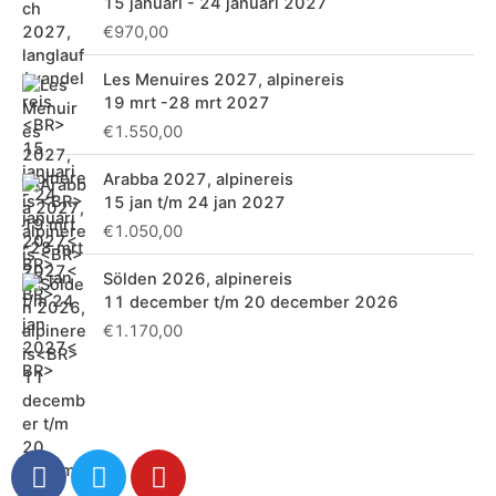
15 januari - 24 januari 2027
a
€
970,00
r
Les Menuires 2027, alpinereis
:
19 mrt -28 mrt 2027
€
1.550,00
Arabba 2027, alpinereis
15 jan t/m 24 jan 2027
€
1.050,00
Sölden 2026, alpinereis
11 december t/m 20 december 2026
€
1.170,00
F
T
Y
a
w
o