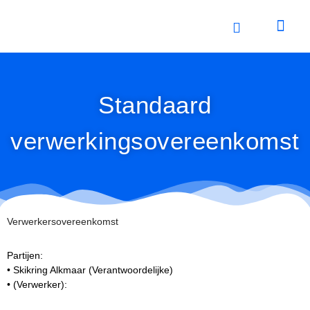
Ga
naar
de
inhoud
Standaard
verwerkingsovereenkomst
Verwerkersovereenkomst
Partijen:
• Skikring Alkmaar (Verantwoordelijke)
• (Verwerker):